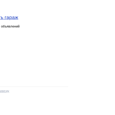
ть гараж
х объявлений
гент.ру